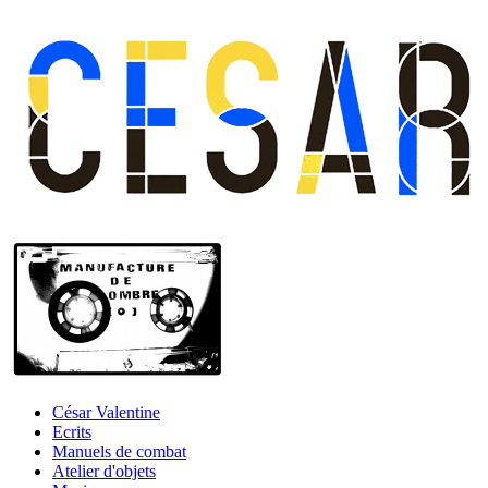
César Valentine
Ecrits
Manuels de combat
Atelier d'objets