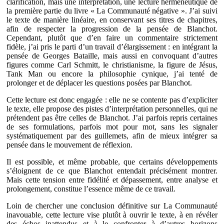
clarification, mais une interprétation, une lecture herméneutique de
la première partie du livre « La Communauté négative ». J’ai suivi
le texte de manière linéaire, en conservant ses titres de chapitres,
afin de respecter la progression de la pensée de Blanchot.
Cependant, plutôt que d’en faire un commentaire strictement
fidèle, j’ai pris le parti d’un travail d’élargissement : en intégrant la
pensée de Georges Bataille, mais aussi en convoquant d’autres
figures comme Carl Schmitt, le christianisme, la figure de Jésus,
Tank Man ou encore la philosophie cynique, j’ai tenté de
prolonger et de déplacer les questions posées par Blanchot.
Cette lecture est donc engagée : elle ne se contente pas d’expliciter
le texte, elle propose des pistes d’interprétation personnelles, qui ne
prétendent pas être celles de Blanchot. J’ai parfois repris certaines
de ses formulations, parfois mot pour mot, sans les signaler
systématiquement par des guillemets, afin de mieux intégrer sa
pensée dans le mouvement de réflexion.
Il est possible, et même probable, que certains développements
s’éloignent de ce que Blanchot entendait précisément montrer.
Mais cette tension entre fidélité et dépassement, entre analyse et
prolongement, constitue l’essence même de ce travail.
Loin de chercher une conclusion définitive sur La Communauté
inavouable, cette lecture vise plutôt à ouvrir le texte, à en révéler
des échos inattendus et à le confronter à d’autres horizons