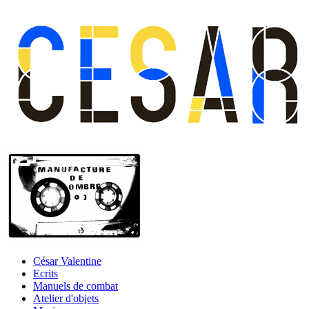
César Valentine
Ecrits
Manuels de combat
Atelier d'objets