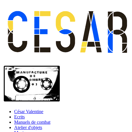
César Valentine
Ecrits
Manuels de combat
Atelier d'objets