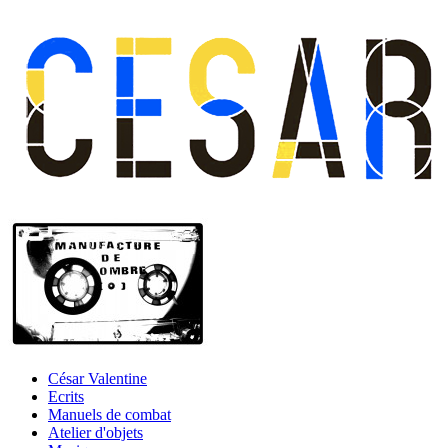
César Valentine
Ecrits
Manuels de combat
Atelier d'objets