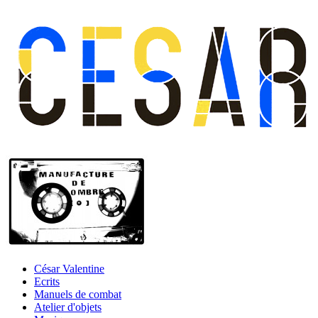
César Valentine
Ecrits
Manuels de combat
Atelier d'objets