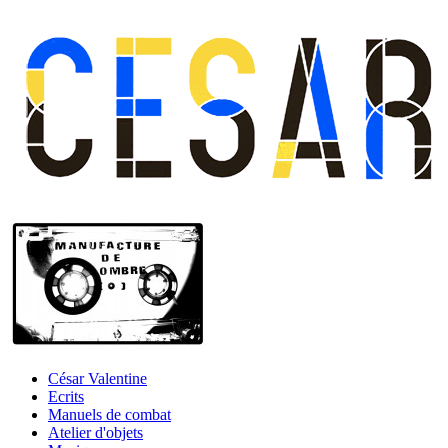
César Valentine
Ecrits
Manuels de combat
Atelier d'objets