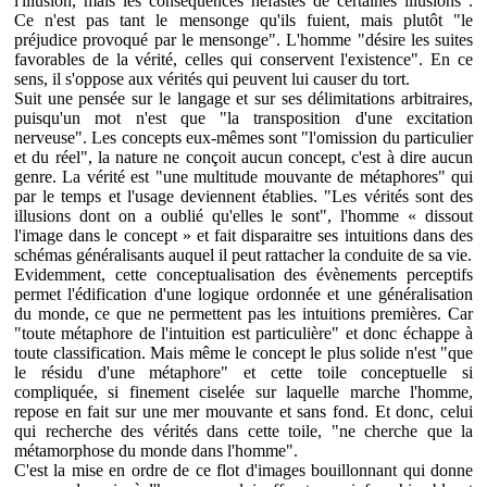
l'illusion, mais les conséquences néfastes de certaines illusions".
Ce n'est pas tant le mensonge qu'ils fuient, mais plutôt "le
préjudice provoqué par le mensonge". L'homme "désire les suites
favorables de la vérité, celles qui conservent l'existence". En ce
sens, il s'oppose aux vérités qui peuvent lui causer du tort.
Suit une pensée sur le langage et sur ses délimitations arbitraires,
puisqu'un mot n'est que "la transposition d'une excitation
nerveuse". Les concepts eux-mêmes sont "l'omission du particulier
et du réel", la nature ne conçoit aucun concept, c'est à dire aucun
genre. La vérité est "une multitude mouvante de métaphores" qui
par le temps et l'usage deviennent établies. "Les vérités sont des
illusions dont on a oublié qu'elles le sont", l'homme « dissout
l'image dans le concept » et fait disparaitre ses intuitions dans des
schémas généralisants auquel il peut rattacher la conduite de sa vie.
Evidemment, cette conceptualisation des évènements perceptifs
permet l'édification d'une logique ordonnée et une généralisation
du monde, ce que ne permettent pas les intuitions premières. Car
"toute métaphore de l'intuition est particulière" et donc échappe à
toute classification. Mais même le concept le plus solide n'est "que
le résidu d'une métaphore" et cette toile conceptuelle si
compliquée, si finement ciselée sur laquelle marche l'homme,
repose en fait sur une mer mouvante et sans fond. Et donc, celui
qui recherche des vérités dans cette toile, "ne cherche que la
métamorphose du monde dans l'homme".
C'est la mise en ordre de ce flot d'images bouillonnant qui donne