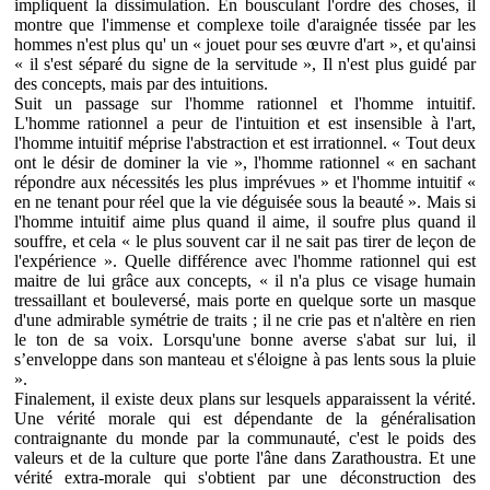
impliquent la dissimulation. En bousculant l'ordre des choses, il
montre que l'immense et complexe toile d'araignée tissée par les
hommes n'est plus qu' un « jouet pour ses œuvre d'art », et qu'ainsi
« il s'est séparé du signe de la servitude », Il n'est plus guidé par
des concepts, mais par des intuitions.
Suit un passage sur l'homme rationnel et l'homme intuitif.
L'homme rationnel a peur de l'intuition et est insensible à l'art,
l'homme intuitif méprise l'abstraction et est irrationnel. « Tout deux
ont le désir de dominer la vie », l'homme rationnel « en sachant
répondre aux nécessités les plus imprévues » et l'homme intuitif «
en ne tenant pour réel que la vie déguisée sous la beauté ». Mais si
l'homme intuitif aime plus quand il aime, il soufre plus quand il
souffre, et cela « le plus souvent car il ne sait pas tirer de leçon de
l'expérience ». Quelle différence avec l'homme rationnel qui est
maitre de lui grâce aux concepts, « il n'a plus ce visage humain
tressaillant et bouleversé, mais porte en quelque sorte un masque
d'une admirable symétrie de traits ; il ne crie pas et n'altère en rien
le ton de sa voix. Lorsqu'une bonne averse s'abat sur lui, il
s’enveloppe dans son manteau et s'éloigne à pas lents sous la pluie
».
Finalement, il existe deux plans sur lesquels apparaissent la vérité.
Une vérité morale qui est dépendante de la généralisation
contraignante du monde par la communauté, c'est le poids des
valeurs et de la culture que porte l'âne dans Zarathoustra. Et une
vérité extra-morale qui s'obtient par une déconstruction des