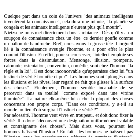
Quelque part dans un coin de l'univers "des animaux intelligents
inventèrent la connaissance", cela dura une minute, "la planète se
congela et les animaux intelligents n'eurent plus qu'à mourir".
Nietzsche nous met directement dans l'ambiance : Dès qu'il y a un
soupçon de connaissance chez un être, ce dernier gonfle comme
un ballon de baudruche. Bref, nous avons la grosse tête. L'orgueil
lié à la connaissance aveugle l'homme, et a pour effet le plus
courant l'illusion. En effet, pour se conserver, l'intellect emploie ses
forces dans la dissimulation. Mensonge, illusion, tromperie,
calomnie, ostentation, convention, comédie, sont chez l'homme "la
règle et la loi", il est donc inconcevable qu'apparaisse chez lui "un
instinct de vérité honnête et pur". Les hommes sont "plongés dans
les illusions et les rêves, leur regard ne fait que glisser à la surface
des choses". Finalement, l'homme semble incapable de se
percevoir dans sa totalité "comme exposé dans une vitrine
illuminée". La nature elle-même lui cache la plupart des choses
concernant son propre corps. "Dans ces conditions, y a-t-il au
monde un lieu d'où surgirait l'instinct de vérité ?".
Par nécessité, l'homme veut vivre en troupeau, et doit donc fixer la
vérité. Il a donc "découvert une désignation uniformément valable
et contraignante des choses". Mais direz vous, pourtant les
hommes haïssent l'illusion ! En fait, "les hommes ne haïssent pas