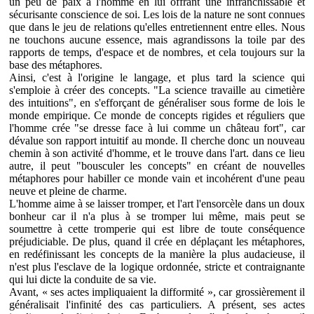
un peu de paix à l'homme en lui offrant une infranchissable et
sécurisante conscience de soi. Les lois de la nature ne sont connues
que dans le jeu de relations qu'elles entretiennent entre elles. Nous
ne touchons aucune essence, mais agrandissons la toile par des
rapports de temps, d'espace et de nombres, et cela toujours sur la
base des métaphores.
Ainsi, c'est à l'origine le langage, et plus tard la science qui
s'emploie à créer des concepts. "La science travaille au cimetière
des intuitions", en s'efforçant de généraliser sous forme de lois le
monde empirique. Ce monde de concepts rigides et réguliers que
l'homme crée "se dresse face à lui comme un château fort", car
dévalue son rapport intuitif au monde. Il cherche donc un nouveau
chemin à son activité d'homme, et le trouve dans l'art. dans ce lieu
autre, il peut "bousculer les concepts" en créant de nouvelles
métaphores pour habiller ce monde vain et incohérent d'une peau
neuve et pleine de charme.
L'homme aime à se laisser tromper, et l'art l'ensorcèle dans un doux
bonheur car il n'a plus à se tromper lui même, mais peut se
soumettre à cette tromperie qui est libre de toute conséquence
préjudiciable. De plus, quand il crée en déplaçant les métaphores,
en redéfinissant les concepts de la manière la plus audacieuse, il
n'est plus l'esclave de la logique ordonnée, stricte et contraignante
qui lui dicte la conduite de sa vie.
Avant, « ses actes impliquaient la difformité », car grossièrement il
généralisait l'infinité des cas particuliers. A présent, ses actes