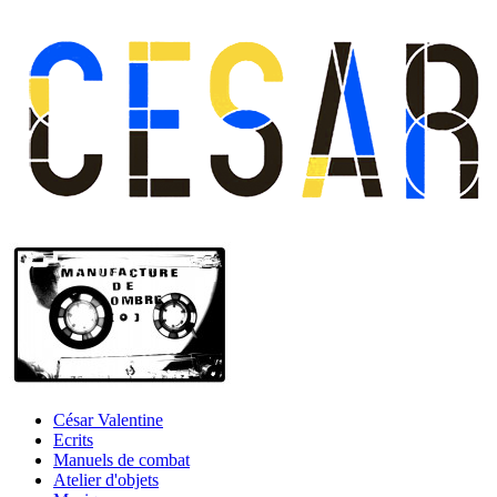
César Valentine
Ecrits
Manuels de combat
Atelier d'objets