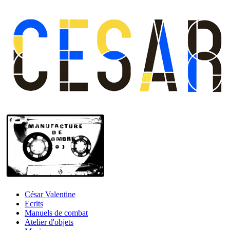
César Valentine
Ecrits
Manuels de combat
Atelier d'objets