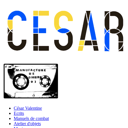
César Valentine
Ecrits
Manuels de combat
Atelier d'objets