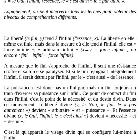
x = le Oui, l'infini, l'essence, le « c'est ainsi » le « pur autre ».
Logiquement, on peut intervertir tous les termes pour obtenir des
niveaux de compréhension différents.
La liberté
(le fini, y)
tend à l'infini
(l'essence, x).
La liberté en elle-
même est finie, mais dans la mesure où elle tend à l'infini, elle est «
force infinie », « arbitraire infini »
(x→y = force infinie ; ou
encore : fini→infini = force infinie)
À mesure que le fini s'approche de l'infini, il sent une résistance
croître et sa force se paralyser. Et si le fini rejoignait intégralement
l'infini, il serait détruit par l'infini, par le « c'est ainsi » de l'essence.
La puissance n'est donc pas un fini pur, mais un fini toujours en
train d'exercer sa puissance sur l'infini. Ce point de contact du fini
dans l'infini, c'est le point de la nécessité, et du destin divin. Dans
ce mouvement, la liberté divine
(y, le Non, le fini, le « pas
autrement »)
devient « arbitraire » et « puissance ». Et l'essence
divine
(x, le Oui, l'infini, le « c'est ainsi »)
devient « nécessité » et
« destin ».
C'est là qu'apparaît le visage divin qui se configure lui-même à
l'infini.