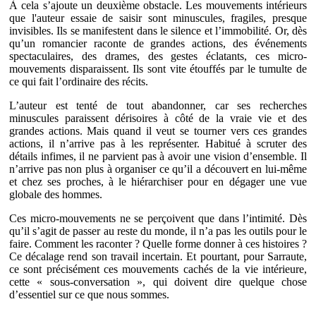
À cela s’ajoute un deuxième obstacle. Les mouvements intérieurs
que l'auteur essaie de saisir sont minuscules, fragiles, presque
invisibles. Ils se manifestent dans le silence et l’immobilité. Or, dès
qu’un romancier raconte de grandes actions, des événements
spectaculaires, des drames, des gestes éclatants, ces micro-
mouvements disparaissent. Ils sont vite étouffés par le tumulte de
ce qui fait l’ordinaire des récits.
L’auteur est tenté de tout abandonner, car ses recherches
minuscules paraissent dérisoires à côté de la vraie vie et des
grandes actions. Mais quand il veut se tourner vers ces grandes
actions, il n’arrive pas à les représenter. Habitué à scruter des
détails infimes, il ne parvient pas à avoir une vision d’ensemble. Il
n’arrive pas non plus à organiser ce qu’il a découvert en lui-même
et chez ses proches, à le hiérarchiser pour en dégager une vue
globale des hommes.
Ces micro-mouvements ne se perçoivent que dans l’intimité. Dès
qu’il s’agit de passer au reste du monde, il n’a pas les outils pour le
faire. Comment les raconter ? Quelle forme donner à ces histoires ?
Ce décalage rend son travail incertain. Et pourtant, pour Sarraute,
ce sont précisément ces mouvements cachés de la vie intérieure,
cette « sous-conversation », qui doivent dire quelque chose
d’essentiel sur ce que nous sommes.