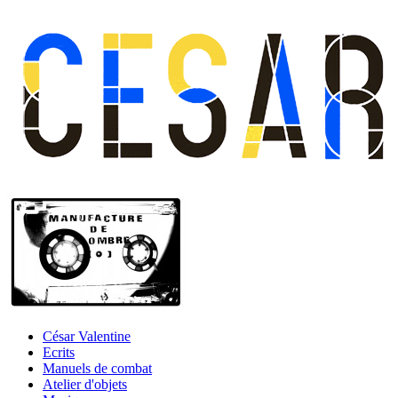
César Valentine
Ecrits
Manuels de combat
Atelier d'objets