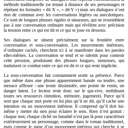
méthode traditionnelle (se tenant à distance de ses personnages et
répétant les formules « dit X », « dit Y ») mais ses dialogues n’ont
rien de commun avec les conversations légères ou anecdotiques.
Ce sont de longues phrases rigides et sinueuses, qui ne ressemblent
pas à une conversation ordinaire mais qui révèlent avec précision
la tension entre ce qui est dit et ce qui se joue en dessous.
Ses dialogues se situent précisément sur la frontière entre
conversation et sous-conversation. Les mouvements intérieurs,
d’ordinaire cachés, cherchent ici à se manifester dans les paroles
elles-mêmes. La conversation se tend et se ralentit pour contenir
cette pression, produisant des phrases longues, sinueuses, qui
traduisent ce combat entre ce qui est dit et ce qui reste implicite.
La sous-conversation fait constamment sentir sa présence. Parce
que même dans une phrase apparemment banale ou tendre, une
menace affleure : une ironie dissimulée, une pointe de venin, un
danger latent. Le lecteur reste donc sur le qui-vive, mobilisant
toutes ses ressources (intuition, mémoire, jugement). Parce qu’il
sent que chaque mot porte en lui plus qu’il ne dit, qu’il cache une
intention ou un mouvement intérieur. Il comprend qu’il doit lui-
même y mettre du sien pour éclairer le sens. Rien n’est gratuit :
chaque mot, chaque cliché ou banalité n’est pas là pour caractériser
extérieurement un personnage, comme dans le roman traditionnel,
mais comme le signe d’un mouvement intérieur qui cherche à se