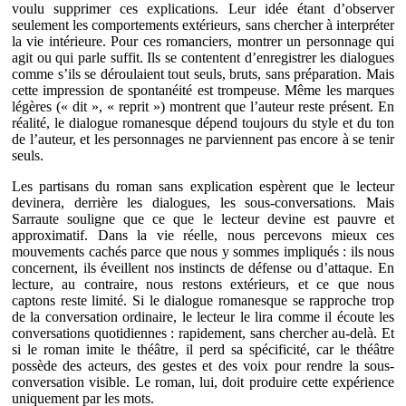
voulu supprimer ces explications. Leur idée étant d’observer
seulement les comportements extérieurs, sans chercher à interpréter
la vie intérieure. Pour ces romanciers, montrer un personnage qui
agit ou qui parle suffit. Ils se contentent d’enregistrer les dialogues
comme s’ils se déroulaient tout seuls, bruts, sans préparation. Mais
cette impression de spontanéité est trompeuse. Même les marques
légères (« dit », « reprit ») montrent que l’auteur reste présent. En
réalité, le dialogue romanesque dépend toujours du style et du ton
de l’auteur, et les personnages ne parviennent pas encore à se tenir
seuls.
Les partisans du roman sans explication espèrent que le lecteur
devinera, derrière les dialogues, les sous-conversations. Mais
Sarraute souligne que ce que le lecteur devine est pauvre et
approximatif. Dans la vie réelle, nous percevons mieux ces
mouvements cachés parce que nous y sommes impliqués : ils nous
concernent, ils éveillent nos instincts de défense ou d’attaque. En
lecture, au contraire, nous restons extérieurs, et ce que nous
captons reste limité. Si le dialogue romanesque se rapproche trop
de la conversation ordinaire, le lecteur le lira comme il écoute les
conversations quotidiennes : rapidement, sans chercher au-delà. Et
si le roman imite le théâtre, il perd sa spécificité, car le théâtre
possède des acteurs, des gestes et des voix pour rendre la sous-
conversation visible. Le roman, lui, doit produire cette expérience
uniquement par les mots.