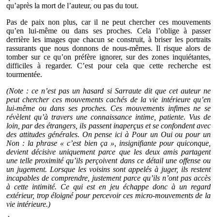
qu’après la mort de l’auteur, ou pas du tout.
Pas de paix non plus, car il ne peut chercher ces mouvements
qu’en lui-même ou dans ses proches. Cela l’oblige à passer
derrière les images que chacun se construit, à briser les portraits
rassurants que nous donnons de nous-mêmes. Il risque alors de
tomber sur ce qu’on préfère ignorer, sur des zones inquiétantes,
difficiles à regarder. C’est pour cela que cette recherche est
tourmentée.
(
Note
: ce n’est pas un hasard si Sarraute dit que cet auteur ne
peut chercher ces mouvements cachés de la vie intérieure qu’en
lui-même ou dans ses proches. Ces mouvements infimes ne se
révèlent qu’à travers une connaissance intime, patiente. Vus de
loin, par des étrangers, ils passent inaperçus et se confondent avec
des attitudes générales. On pense ici à Pour un Oui ou pour un
Non : la phrase « c’est bien ça », insignifiante pour quiconque,
devient décisive uniquement parce que les deux amis partagent
une telle proximité qu’ils perçoivent dans ce détail une offense ou
un jugement. Lorsque les voisins sont appelés à juger, ils restent
incapables de comprendre, justement parce qu’ils n’ont pas accès
à cette intimité. Ce qui est en jeu échappe donc à un regard
extérieur, trop éloigné pour percevoir ces micro-mouvements de la
vie intérieure.)