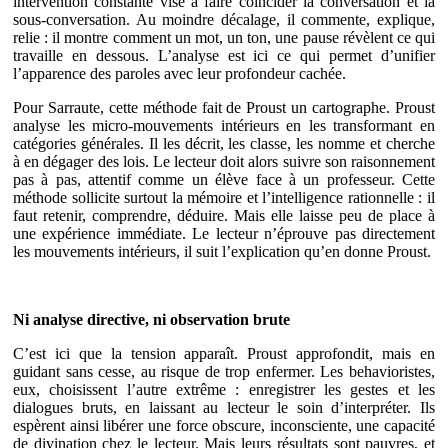
intervention constante vise à faire coïncider la conversation et la
sous-conversation. Au moindre décalage, il commente, explique,
relie : il montre comment un mot, un ton, une pause révèlent ce qui
travaille en dessous. L’analyse est ici ce qui permet d’unifier
l’apparence des paroles avec leur profondeur cachée.
Pour Sarraute, cette méthode fait de Proust un cartographe. Proust
analyse les micro-mouvements intérieurs en les transformant en
catégories générales. Il les décrit, les classe, les nomme et cherche
à en dégager des lois. Le lecteur doit alors suivre son raisonnement
pas à pas, attentif comme un élève face à un professeur. Cette
méthode sollicite surtout la mémoire et l’intelligence rationnelle : il
faut retenir, comprendre, déduire. Mais elle laisse peu de place à
une expérience immédiate. Le lecteur n’éprouve pas directement
les mouvements intérieurs, il suit l’explication qu’en donne Proust.
Ni analyse directive, ni observation brute
C’est ici que la tension apparaît. Proust approfondit, mais en
guidant sans cesse, au risque de trop enfermer. Les behavioristes,
eux, choisissent l’autre extrême : enregistrer les gestes et les
dialogues bruts, en laissant au lecteur le soin d’interpréter. Ils
espèrent ainsi libérer une force obscure, inconsciente, une capacité
de divination chez le lecteur. Mais leurs résultats sont pauvres, et