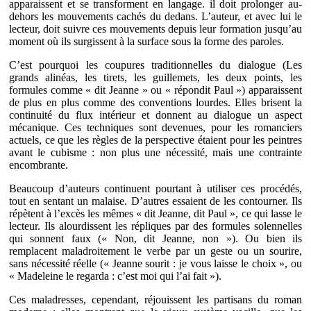
apparaissent et se transforment en langage. il doit prolonger au-
dehors les mouvements cachés du dedans. L’auteur, et avec lui le
lecteur, doit suivre ces mouvements depuis leur formation jusqu’au
moment où ils surgissent à la surface sous la forme des paroles.
C’est pourquoi les coupures traditionnelles du dialogue (Les
grands alinéas, les tirets, les guillemets, les deux points, les
formules comme « dit Jeanne » ou « répondit Paul ») apparaissent
de plus en plus comme des conventions lourdes. Elles brisent la
continuité du flux intérieur et donnent au dialogue un aspect
mécanique. Ces techniques sont devenues, pour les romanciers
actuels, ce que les règles de la perspective étaient pour les peintres
avant le cubisme : non plus une nécessité, mais une contrainte
encombrante.
Beaucoup d’auteurs continuent pourtant à utiliser ces procédés,
tout en sentant un malaise. D’autres essaient de les contourner. Ils
répètent à l’excès les mêmes « dit Jeanne, dit Paul », ce qui lasse le
lecteur. Ils alourdissent les répliques par des formules solennelles
qui sonnent faux (« Non, dit Jeanne, non »). Ou bien ils
remplacent maladroitement le verbe par un geste ou un sourire,
sans nécessité réelle (« Jeanne sourit : je vous laisse le choix », ou
« Madeleine le regarda : c’est moi qui l’ai fait »).
Ces maladresses, cependant, réjouissent les partisans du roman