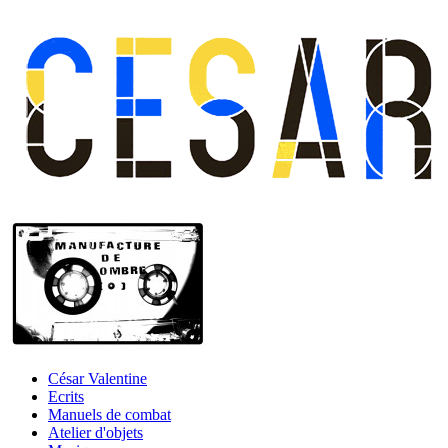
César Valentine
Ecrits
Manuels de combat
Atelier d'objets