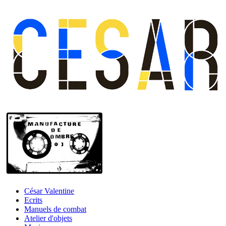
César Valentine
Ecrits
Manuels de combat
Atelier d'objets